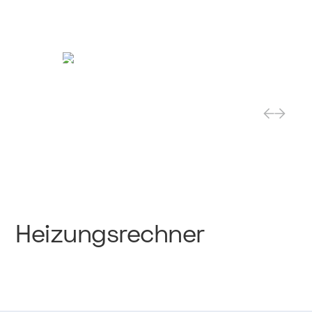
Designbad
Modernes Gäste WC
Referenz ansehen
Heizungsrechner