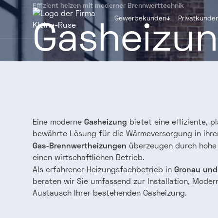
Effizient
heizen
mit
moderner
Brennwerttechnik
Gasheizu
Gewerbekunden
Privatkunde
Gasheizung
Eine moderne
bietet eine effiziente, 
bewährte Lösung für die Wärmeversorgung in ihre
Gas-Brennwertheizungen
überzeugen durch hohe
einen wirtschaftlichen Betrieb.
Gronau und
Als erfahrener Heizungsfachbetrieb in
beraten wir Sie umfassend zur Installation, Moder
Austausch Ihrer bestehenden Gasheizung.