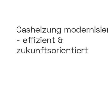
Gasheizung
modernisie
-
effizient
&
zukunftsorientiert