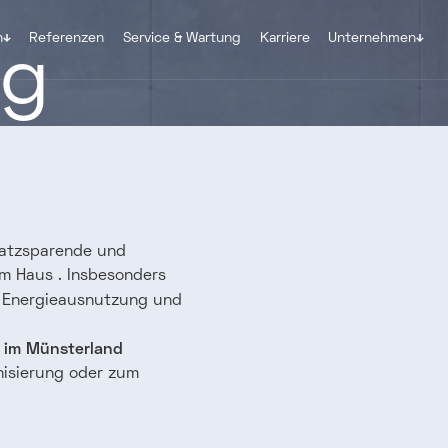
ng
n
Referenzen
Service & Wartung
Karriere
Unternehmen
platzsparende und
m Haus . Insbesonders
 Energieausnutzung und
 im Münsterland
nisierung oder zum